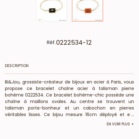
0222534-12
Réf.
DESCRIPTION
Bi&Jou, grossiste-créateur de bijoux en acier à Paris, vous
propose ce bracelet chaîne acier à talisman pierre
bohème 0222534. Ce bracelet bohème-chic possède une
chaîne à maillons ovales. Au centre se trouvent un
talisman porte-bonheur et un cabochon en pierres
véritables lisses. Ce bijou mesure 16cm déployé et est
...
réglable par sa chaînette d'extension de 5cm et son
EN VOIR PLUS
fermoir mousqueton. Le pendentif pierre mesure 1,5cm de
large. Bi&Jou, fournisseur français de bijoux acier de qualité