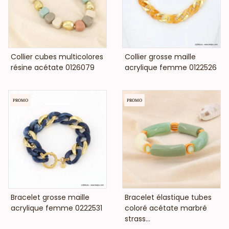
VOIR LE PRIX
VOIR LE PRIX
Collier cubes multicolores
Collier grosse maille
résine acétate 0126079
acrylique femme 0122526
PROMO
PROMO
VOIR LE PRIX
VOIR LE PRIX
Bracelet grosse maille
Bracelet élastique tubes
acrylique femme 0222531
coloré acétate marbré
strass...