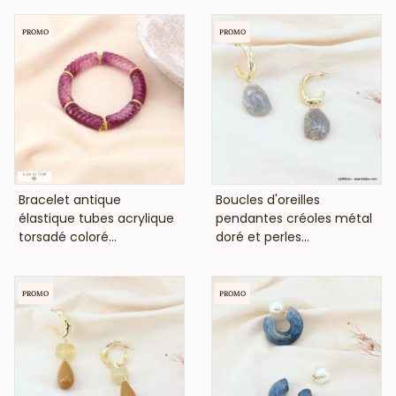
PROMO
PROMO
VOIR LE PRIX
VOIR LE PRIX
Bracelet antique
Boucles d'oreilles
élastique tubes acrylique
pendantes créoles métal
torsadé coloré...
doré et perles...
PROMO
PROMO