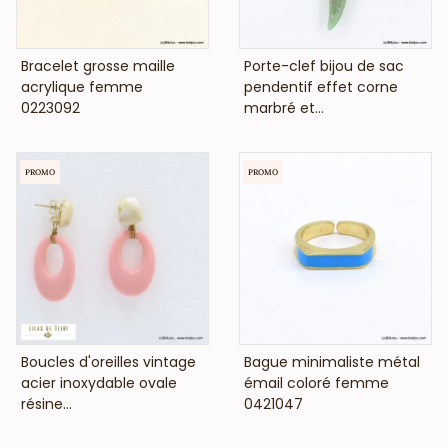
VOIR LE PRIX
VOIR LE PRIX
Bracelet grosse maille
Porte-clef bijou de sac
acrylique femme
pendentif effet corne
0223092
marbré et...
PROMO
PROMO
VOIR LE PRIX
VOIR LE PRIX
Boucles d'oreilles vintage
Bague minimaliste métal
acier inoxydable ovale
émail coloré femme
résine...
0421047