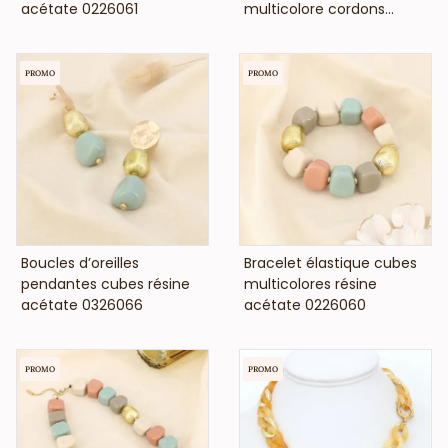
acétate 0226061
multicolore cordons...
PROMO
PROMO
VOIR LE PRIX
VOIR LE PRIX
Boucles d’oreilles
Bracelet élastique cubes
pendantes cubes résine
multicolores résine
acétate 0326066
acétate 0226060
PROMO
PROMO