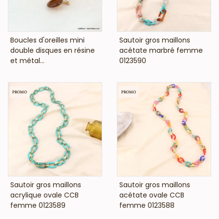
VOIR LE PRIX
VOIR LE PRIX
Boucles d'oreilles mini
Sautoir gros maillons
double disques en résine
acétate marbré femme
et métal...
0123590
PROMO
PROMO
VOIR LE PRIX
VOIR LE PRIX
Sautoir gros maillons
Sautoir gros maillons
acrylique ovale CCB
acétate ovale CCB
femme 0123589
femme 0123588