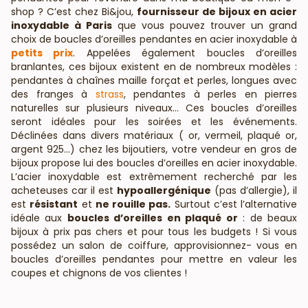
shop ? C’est chez Bi&jou,
fournisseur de bijoux en acier
inoxydable à Paris
que vous pouvez trouver un grand
choix de boucles d’oreilles pendantes en acier inoxydable à
petits prix
. Appelées également boucles d’oreilles
branlantes, ces bijoux existent en de nombreux modèles :
pendantes à chaînes maille forçat et perles, longues avec
des franges à
strass
, pendantes à perles en pierres
naturelles sur plusieurs niveaux… Ces boucles d’oreilles
seront idéales pour les soirées et les événements.
Déclinées dans divers matériaux ( or, vermeil, plaqué or,
argent 925…) chez les bijoutiers, votre vendeur en gros de
bijoux propose lui des boucles d’oreilles en acier inoxydable.
L’acier inoxydable est extrêmement recherché par les
acheteuses car il est
hypoallergénique
(pas d’allergie), il
est
résistant
et
ne rouille pas.
Surtout c’est l’alternative
idéale aux
boucles d’oreilles en plaqué or
: de beaux
bijoux à prix pas chers et pour tous les budgets ! Si vous
possédez un salon de coiffure, approvisionnez- vous en
boucles d’oreilles pendantes pour mettre en valeur les
coupes et chignons de vos clientes !