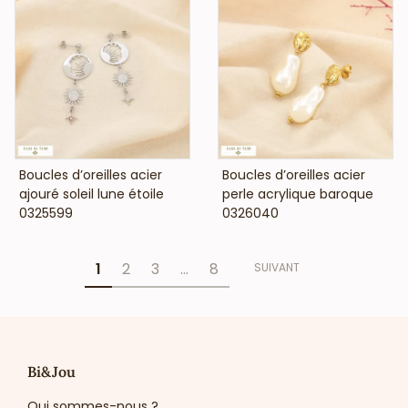
VOIR LE PRIX
VOIR LE PRIX
Boucles d’oreilles acier
Boucles d’oreilles acier
ajouré soleil lune étoile
perle acrylique baroque
0325599
0326040
1
2
3
…
8
SUIVANT
Bi&Jou
Qui sommes-nous ?