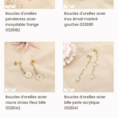
VOIR LE PRIX
VOIR LE PRIX
Boucles d'oreilles
Boucles d'oreilles acier
pendantes acier
inox émail marbré
inoxydable frange
gouttes 0326181
0326182
VOIR LE PRIX
VOIR LE PRIX
Boucles d’oreilles acier
Boucles d’oreilles acier
nacre strass fleur bille
bille perle acrylique
0326142
0326141