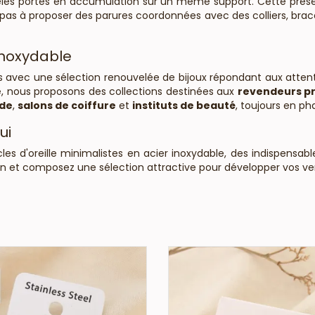
s portés en accumulation sur un même support. Cette présentat
 pas à proposer des parures coordonnées avec des colliers, bra
 inoxydable
s avec une sélection renouvelée de bijoux répondant aux atte
e
, nous proposons des collections destinées aux
revendeurs pr
ode
,
salons de coiffure
et
instituts de beauté
, toujours en ph
ui
les d'oreille minimalistes en acier inoxydable, des indispensabl
ion et composez une sélection attractive pour développer vos ve