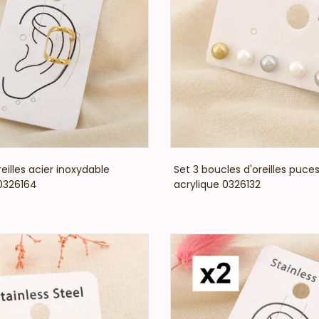
VOIR LE PRIX
VOIR LE PRIX
eilles acier inoxydable
Set 3 boucles d'oreilles puces
0326164
acrylique 0326132