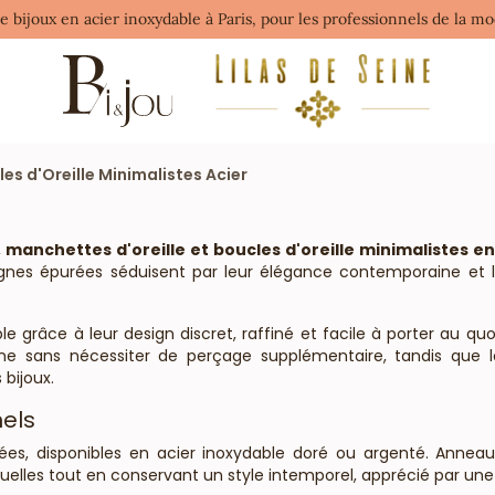
de bijoux en acier inoxydable à Paris, pour les professionnels de la 
es d'Oreille Minimalistes Acier
, manchettes d'oreille et boucles d'oreille minimalistes e
gnes épurées séduisent par leur élégance contemporaine et leur
le grâce à leur design discret, raffiné et facile à porter au quo
ne sans nécessiter de perçage supplémentaire, tandis que le
 bijoux.
nels
ées, disponibles en acier inoxydable doré ou argenté. Anneaux 
lles tout en conservant un style intemporel, apprécié par une cl