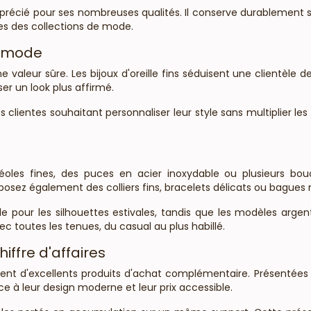
précié pour ses nombreuses qualités. Il conserve durablement son
es des collections de mode.
e mode
leur sûre. Les bijoux d'oreille fins séduisent une clientèle de
r un look plus affirmé.
ntes souhaitant personnaliser leur style sans multiplier les pier
réoles fines, des puces en acier inoxydable ou plusieurs bo
sez également des colliers fins, bracelets délicats ou bagues m
e pour les silhouettes estivales, tandis que les modèles arge
c toutes les tenues, du casual au plus habillé.
iffre d'affaires
ituent d'excellents produits d'achat complémentaire. Présentées 
âce à leur design moderne et leur prix accessible.