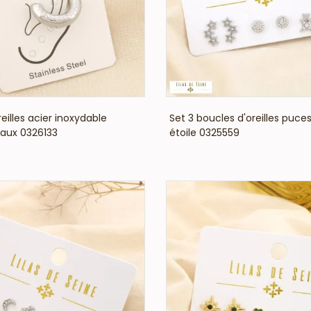
VOIR LE PRIX
VOIR LE PRIX
eilles acier inoxydable
Set 3 boucles d'oreilles puces
aux 0326133
étoile 0325559