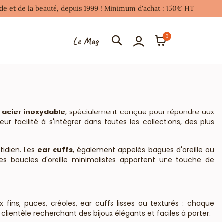
mode et de la beauté, depuis 1999 ! Minimum d'achat : 150€ HT
0
Le Mag
n acier inoxydable
, spécialement conçue pour répondre aux
 facilité à s'intégrer dans toutes les collections, des plus
tidien. Les
ear cuffs
, également appelés bagues d'oreille ou
s boucles d'oreille minimalistes apportent une touche de
fins, puces, créoles, ear cuffs lisses ou texturés : chaque
ientèle recherchant des bijoux élégants et faciles à porter.