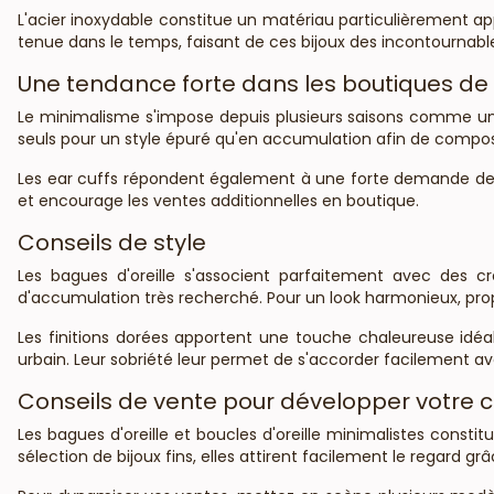
L'acier inoxydable constitue un matériau particulièrement ap
tenue dans le temps, faisant de ces bijoux des incontournabl
Une tendance forte dans les boutiques d
Le minimalisme s'impose depuis plusieurs saisons comme une va
seuls pour un style épuré qu'en accumulation afin de compose
Les ear cuffs répondent également à une forte demande des clie
et encourage les ventes additionnelles en boutique.
Conseils de style
Les bagues d'oreille s'associent parfaitement avec des c
d'accumulation très recherché. Pour un look harmonieux, propo
Les finitions dorées apportent une touche chaleureuse idéal
urbain. Leur sobriété leur permet de s'accorder facilement ave
Conseils de vente pour développer votre ch
Les bagues d'oreille et boucles d'oreille minimalistes const
sélection de bijoux fins, elles attirent facilement le regard gr