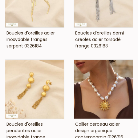
VOIR LE PRIX
VOIR LE PRIX
Boucles d'oreilles acier
Boucles d'oreilles demi-
inoxydable franges
créoles acier torsadé
serpent 0326184
frange 0326183
VOIR LE PRIX
VOIR LE PRIX
Boucles d'oreilles
Collier cerceau acier
pendantes acier
design organique
inoxydable frange
contemporain 0126216