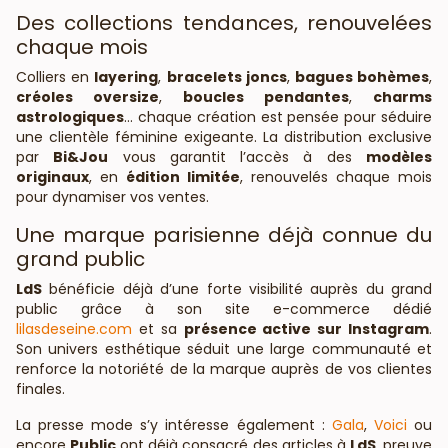
Des collections tendances, renouvelées
chaque mois
Colliers en
layering
,
bracelets joncs
,
bagues bohèmes
,
créoles oversize
,
boucles pendantes
,
charms
astrologiques
… chaque création est pensée pour séduire
une clientèle féminine exigeante. La distribution exclusive
par
Bi&Jou
vous garantit l’accès à des
modèles
originaux
, en
édition limitée
, renouvelés chaque mois
pour dynamiser vos ventes.
Une marque parisienne déjà connue du
grand public
LdS
bénéficie déjà d’une forte visibilité auprès du grand
public grâce à son site e-commerce dédié
lilasdeseine.com
et sa
présence active sur Instagram
.
Son univers esthétique séduit une large communauté et
renforce la notoriété de la marque auprès de vos clientes
finales.
La presse mode s’y intéresse également :
Gala
,
Voici
ou
encore
Public
ont déjà consacré des articles à
LdS
, preuve