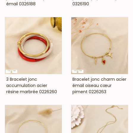
émail 0326188
0326190
VOIR LE PRIX
VOIR LE PRIX
3 Bracelet jonc
Bracelet jonc charm acier
accumulation acier
émail oiseau cœur
résine marbrée 0226260
piment 0226263