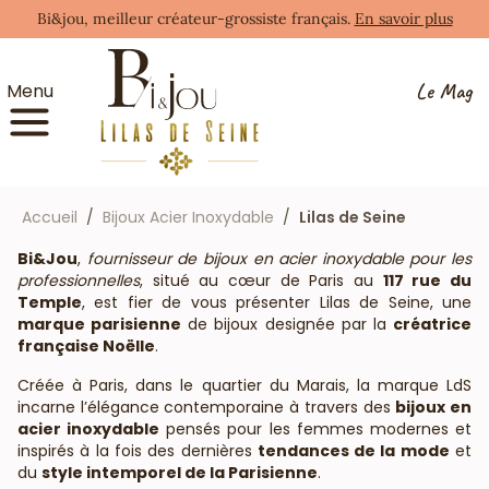
Bi&jou, meilleur créateur-grossiste français.
En savoir plus
Le Mag
Menu
Accueil
Bijoux Acier Inoxydable
Lilas de Seine
Bi&Jou
,
fournisseur de bijoux en acier inoxydable pour les
professionnelles
, situé au cœur de Paris au
117 rue du
Temple
, est fier de vous présenter Lilas de Seine, une
marque parisienne
de bijoux designée par la
créatrice
française Noëlle
.
Créée à Paris, dans le quartier du Marais, la marque LdS
incarne l’élégance contemporaine à travers des
bijoux en
acier inoxydable
pensés pour les femmes modernes et
inspirés à la fois des dernières
tendances de la mode
et
du
style intemporel de la Parisienne
.