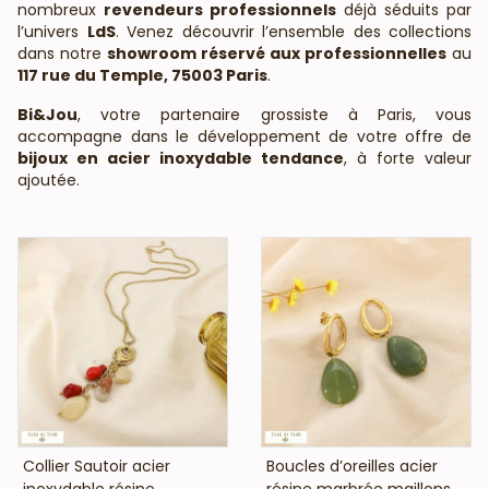
nombreux
revendeurs professionnels
déjà séduits par
l’univers
LdS
. Venez découvrir l’ensemble des collections
dans notre
showroom réservé aux professionnelles
au
117 rue du Temple, 75003 Paris
.
Bi&Jou
, votre partenaire grossiste à Paris, vous
accompagne dans le développement de votre offre de
bijoux en acier inoxydable tendance
, à forte valeur
ajoutée.
VOIR LE PRIX
VOIR LE PRIX
Collier Sautoir acier
Boucles d’oreilles acier
inoxydable résine
résine marbrée maillons