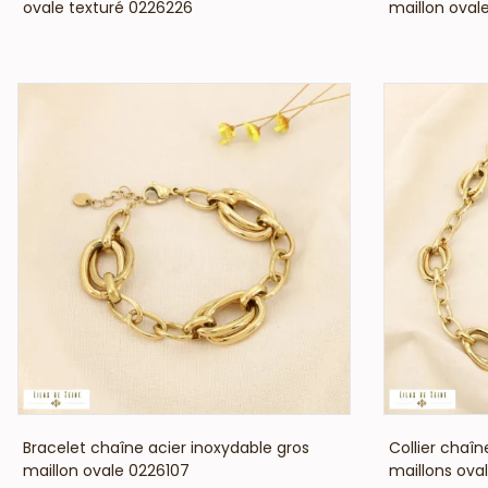
ovale texturé 0226226
maillon oval
VOIR LE PRIX
Bracelet chaîne acier inoxydable gros
Collier chaîn
maillon ovale 0226107
maillons oval