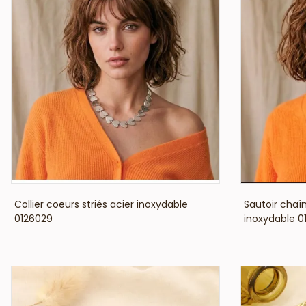
VOIR LE PRIX
Collier coeurs striés acier inoxydable
Sautoir chaîn
0126029
inoxydable 0