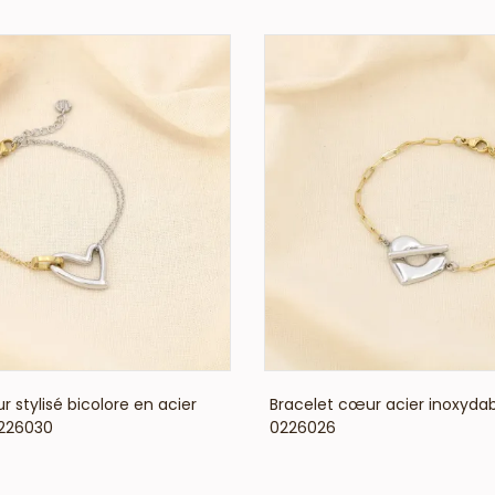
VOIR LE PRIX
VOIR LE PRIX
 stylisé bicolore en acier
Bracelet cœur acier inoxydab
0226030
0226026