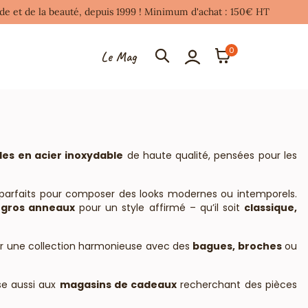
mode et de la beauté, depuis 1999 ! Minimum d'achat : 150€ HT
0
Le Mag
les en acier inoxydable
de haute qualité, pensées pour les
 parfaits pour composer des looks modernes ou intemporels.
e
gros anneaux
pour un style affirmé – qu’il soit
classique,
er une collection harmonieuse avec des
bagues, broches
ou
se aussi aux
magasins de cadeaux
recherchant des pièces