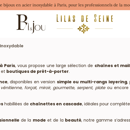
de bijoux en acier inoxydable à Paris, pour les professionnels de la 
 Inoxydable
à Paris
, vous propose une large sélection de
chaînes et mail
et
boutiques de prêt-à-porter
.
nce
, disponibles en version
simple ou multi-rangs layering
,
 vénitienne, forçat, miroir, gourmette, serpent, plate
ou encor
es
habillées de
chaînettes en cascade
, idéales pour complét
sionnelle
de la
mode
et de la
beauté
, notre gamme s’adres