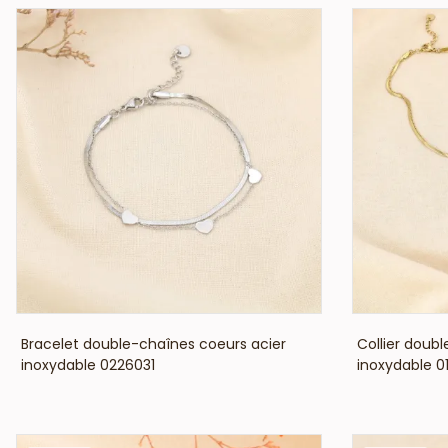
VOIR LE PRIX
Bracelet double-chaînes coeurs acier
Collier doub
inoxydable 0226031
inoxydable 0