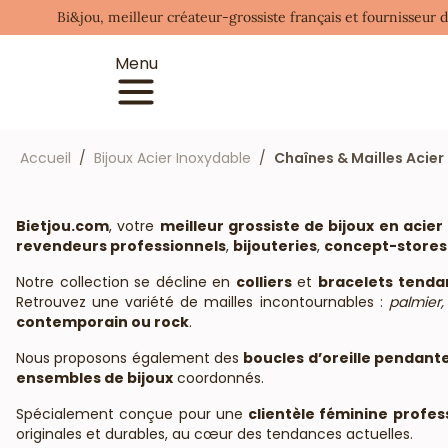
Bi&jou, meilleur créateur-grossiste français et fournisseur 
Menu
Accueil
Bijoux Acier Inoxydable
Chaînes & Mailles Acier
Bietjou.com
, votre
meilleur grossiste de bijoux en acier 
revendeurs professionnels
,
bijouteries
,
concept-stores
Notre collection se décline en
colliers
et
bracelets tenda
Retrouvez une variété de mailles incontournables :
palmier,
contemporain ou rock
.
Nous proposons également des
boucles d’oreille pendant
ensembles de bijoux
coordonnés.
Spécialement conçue pour une
clientèle féminine profes
originales et durables, au cœur des tendances actuelles.