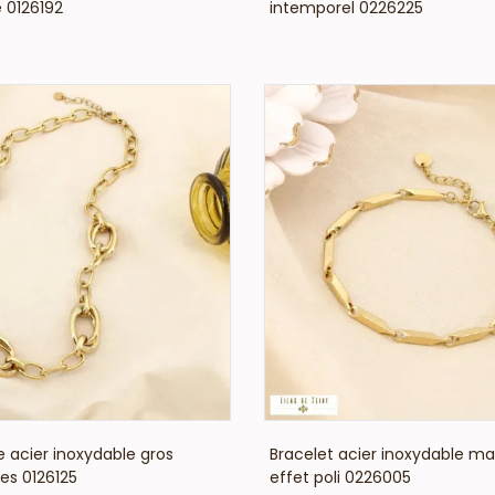
e 0126192
intemporel 0226225
VOIR LE PRIX
VOIR LE PRIX
e acier inoxydable gros
Bracelet acier inoxydable ma
es 0126125
effet poli 0226005