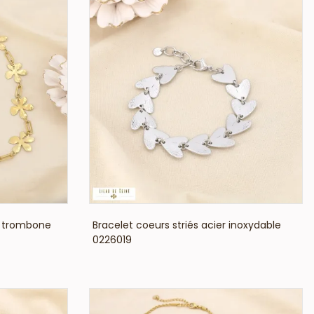
VOIR LE PRIX
ne trombone
Bracelet coeurs striés acier inoxydable
0226019