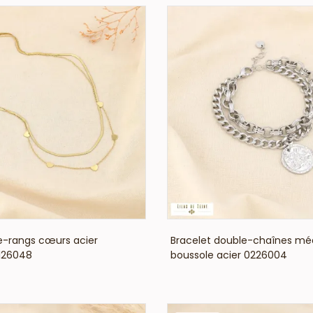
VOIR LE PRIX
VOIR LE PRIX
le-rangs cœurs acier
Bracelet double-chaînes méd
126048
boussole acier 0226004