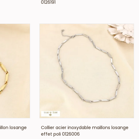
0126191
VOIR LE PRIX
illon losange
Collier acier inoxydable maillons losange
effet poli 0126006