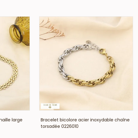
VOIR LE PRIX
maille large
Bracelet bicolore acier inoxydable chaîne
torsadée 0226010