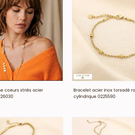
VOIR LE PRIX
VOIR LE PRIX
e coeurs striés acier
Bracelet acier inox torsadé r
126030
cylindrique 0225590