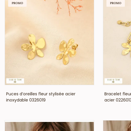
PROMO
PROMO
VOIR LE PRIX
Puces d’oreilles fleur stylisée acier
Bracelet fle
inoxydable 0326019
acier 022601