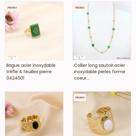
PROMO
PROMO
VOIR LE PRIX
VOIR LE PRIX
Bague acier inoxydable
Collier long sautoir acier
trèfle 4 feuilles pierre
inoxydable perles forme
0424001
coeur...
PROMO