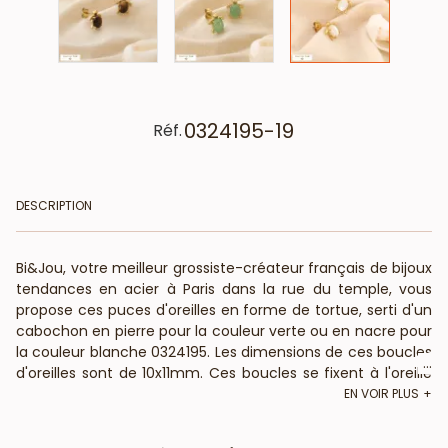
0324195-19
Réf.
DESCRIPTION
Bi&Jou, votre meilleur grossiste-créateur français de bijoux
tendances en acier à Paris dans la rue du temple, vous
propose ces puces d'oreilles en forme de tortue, serti d'un
cabochon en pierre pour la couleur verte ou en nacre pour
la couleur blanche 0324195. Les dimensions de ces boucles
...
d'oreilles sont de 10x11mm. Ces boucles se fixent à l'oreille
par un fermoir papillon. Votre vendeur en gros vous
EN VOIR PLUS
informe que ce bijou fantaisie est composé de pierre ou
de nacre naturelle : La forme, couleur et taille peuvent