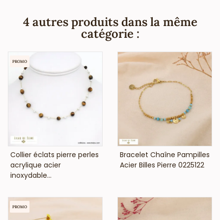
professionnels de la mode et de la beauté, vous annonce
que cette bague fantaisie ne contient pas de nickel,
4 autres produits dans la même
plomb ni cadnium et est anti-allergique (conformément
catégorie :
aux lois françaises et européennes).
PROMO
VOIR LE PRIX
VOIR LE PRIX
Collier éclats pierre perles
Bracelet Chaîne Pampilles
acrylique acier
Acier Billes Pierre 0225122
inoxydable...
PROMO