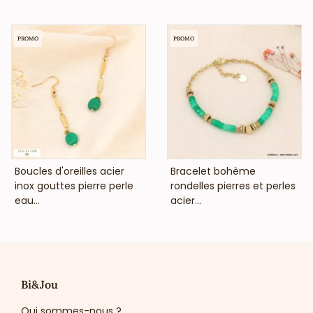
PROMO
PROMO
VOIR LE PRIX
VOIR LE PRIX
Boucles d'oreilles acier
Bracelet bohème
inox gouttes pierre perle
rondelles pierres et perles
eau...
acier...
Bi&Jou
Qui sommes-nous ?