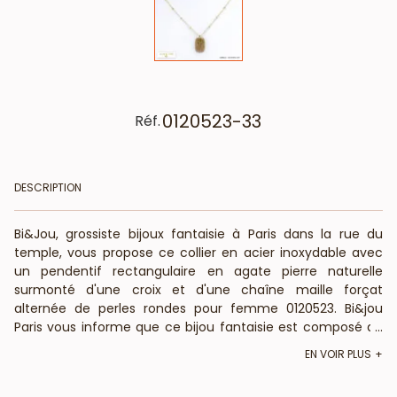
0120523-33
Réf.
DESCRIPTION
Bi&Jou, grossiste bijoux fantaisie à Paris dans la rue du
temple, vous propose ce collier en acier inoxydable avec
un pendentif rectangulaire en agate pierre naturelle
surmonté d'une croix et d'une chaîne maille forçat
alternée de perles rondes pour femme 0120523. Bi&jou
Paris vous informe que ce bijou fantaisie est composé de
...
pierre naturelle : La forme, couleur et taille peuvent varier.
EN VOIR PLUS
Les dimensions du pendentif sont de 12x18mm. La longueur
de ce collier en acier inoxydable est réglable grâce à une