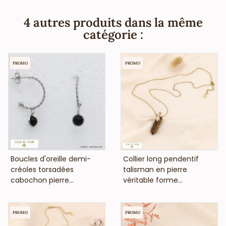
fournisseur français pour les professionnels de la mode et
de la beauté, vous annonce que ce collier fantaisie ne
4 autres produits dans la même
contient pas de nickel, plomb ni cadmium et est anti-
catégorie :
allergique (conformément aux lois françaises et
européennes).
PROMO
PROMO
VOIR LE PRIX
VOIR LE PRIX
Boucles d'oreille demi-
Collier long pendentif
créoles torsadées
talisman en pierre
cabochon pierre...
véritable forme...
PROMO
PROMO