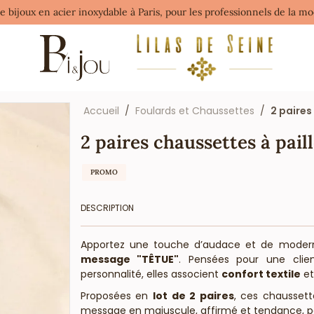
de bijoux en acier inoxydable à Paris, pour les professionnels de la 
Accueil
Foulards et Chaussettes
2 paires
2 paires chaussettes à pa
PROMO
DESCRIPTION
Apportez une touche d’audace et de modern
message "TÊTUE"
. Pensées pour une clie
personnalité, elles associent
confort textile
e
Proposées en
lot de 2 paires
, ces chaussette
message en majuscule, affirmé et tendance, pa