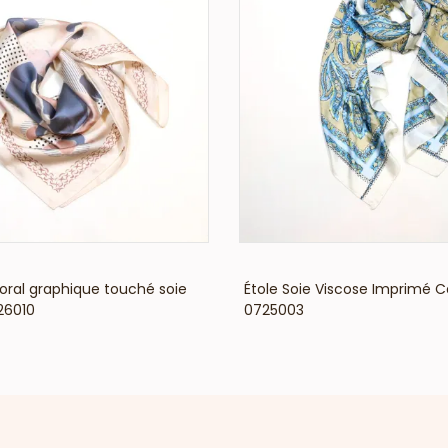
Un produit mode à forte valeur a
À la fois accessibles et différenciantes, ce
dynamisation des ventes
en point de vente
rotation rapide.
Intégrez dès maintenant ce produit tend
d’une clientèle en quête d’originalité et de 
VOIR LE PRIX
VOIR LE PRIX
loral graphique touché soie
Étole Soie Viscose Imprimé 
26010
0725003