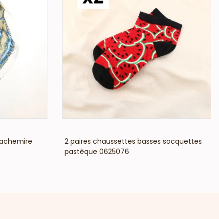
joutée
s chaussettes à message constituent un
excellent levier de
. Leur packaging en lot renforce leur attractivité et leur
ance à votre assortiment pour répondre aux attentes
style.
VOIR LE PRIX
Cachemire
2 paires chaussettes basses socquettes
pastèque 0625076