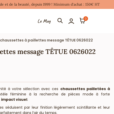
mode et de la beauté, depuis 1999 ! Minimum d'achat : 150€ HT
0
Le Mag
 chaussettes à paillettes message TÊTUE 0626022
illettes message TÊTUE 0626022
ité à votre sélection avec ces
chaussettes pailletées à
ntèle féminine à la recherche de pièces mode à forte
t
impact visuel
.
s séduisent par leur finition légèrement scintillante et leur
rfaitement dans l’air du temps.