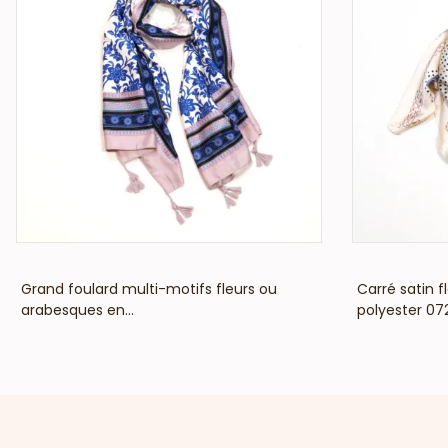
VOIR LE PRIX
Grand foulard multi-motifs fleurs ou
Carré satin f
arabesques en...
polyester 07