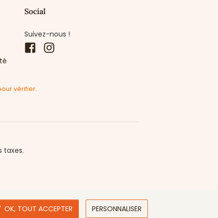
Social
Suivez-nous !
Facebook
Instagram
ité
pour vérifier
.
s taxes.

OK, TOUT ACCEPTER
PERSONNALISER