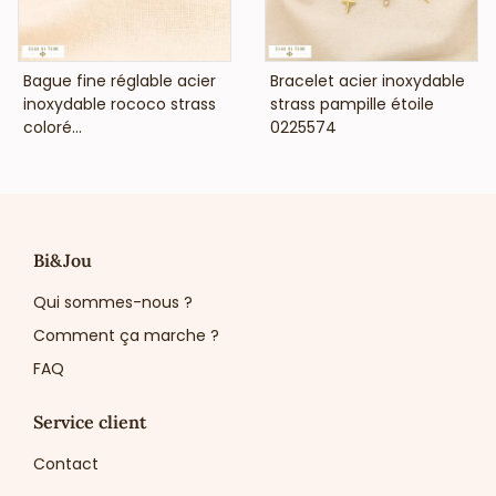
bijouteries, concept-stores, salons de beauté et boutiques
de mode souhaitant proposer un bijou raffiné, tendance et
facile à vendre.
VOIR LE PRIX
VOIR LE PRIX
Bague fine réglable acier
Bracelet acier inoxydable
Ajoutez ce bracelet à votre sélection dès aujourd’hui
inoxydable rococo strass
strass pampille étoile
afin d’offrir à votre clientèle une pièce lumineuse,
coloré...
0225574
féminine et intemporelle.
Bi&Jou
Qui sommes-nous ?
Comment ça marche ?
FAQ
Service client
Contact