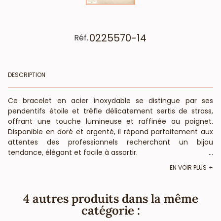
0225570-14
Réf.
DESCRIPTION
Ce bracelet en acier inoxydable se distingue par ses
pendentifs étoile et trèfle délicatement sertis de strass,
offrant une touche lumineuse et raffinée au poignet.
Disponible en doré et argenté, il répond parfaitement aux
attentes des professionnels recherchant un bijou
tendance, élégant et facile à assortir.
...
Caractéristiques du bracelet
EN VOIR PLUS
Matière : acier inoxydable
Ornements : pendentifs étoile et trèfle pavés de strass
4 autres produits dans la même
Couleurs disponibles : doré et argenté
catégorie :
Longueur déployée : environ 15 cm