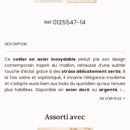
0125547-14
Réf.
DESCRIPTION
Ce
collier en acier inoxydable
séduit par son design
contemporain inspiré du maillon, rehaussé d’une subtile
touche d’éclat grâce à des
strass délicatement sertis
. À
la fois sobre et sophistiqué, il incarne l’élégance moderne
et s’adapte aussi bien aux looks du quotidien qu’aux tenues
plus habillées. Disponible en
acier doré
ou
argenté
, ce
...
bijou intemporel se distingue par sa finesse et sa brillance
EN VOIR PLUS
raffinée.
Un bijou raffiné au design géométrique
Assorti avec
La
longueur déployée de 40,5 cm
épouse délicatement
la base du cou, tandis que la
chaînette d’extension de 5