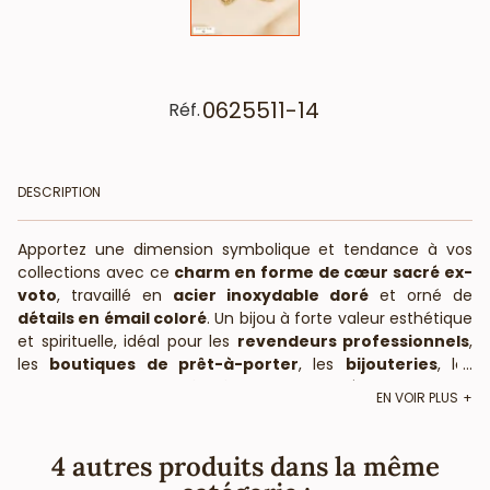
0625511-14
Réf.
DESCRIPTION
Apportez une dimension symbolique et tendance à vos
collections avec ce
charm en forme de cœur sacré ex-
voto
, travaillé en
acier inoxydable doré
et orné de
détails en émail coloré
. Un bijou à forte valeur esthétique
et spirituelle, idéal pour les
revendeurs professionnels
,
les
boutiques de prêt-à-porter
, les
bijouteries
, les
...
concept-stores
, les
instituts de beauté
et les
salons
EN VOIR PLUS
de coiffure
.
Description du charm
4 autres produits dans la même
Matière :
acier inoxydable doré
et émail coloré.