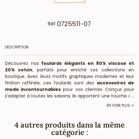
0725511-07
Réf.
DESCRIPTION
Découvrez nos
foulards élégants en 80% viscose et
20% coton
, parfaits pour enrichir vos collections en
boutique. Avec leurs motifs graphiques modernes et leur
finition raffinée, ces foulards sont des
accessoires de
mode incontournables
pour vos clientes. Conçus pour
s’adapter à toutes les saisons, ils apportent une touche de
...
style unique aux tenues les plus simples.
EN VOIR PLUS
Caractéristiques du foulard
Matière : 80% viscose, 20% coton – légèreté et confort
4 autres produits dans la même
Dimensions : environ 180 x 90 cm
catégorie :
Motifs graphiques tendance avec bordures contrastées