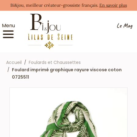
Bi&jou, meilleur créateur-grossiste français.
En savoir plus
Le Mag
Menu
Accueil
Foulards et Chaussettes
Foulard imprimé graphique rayure viscose coton
0725511