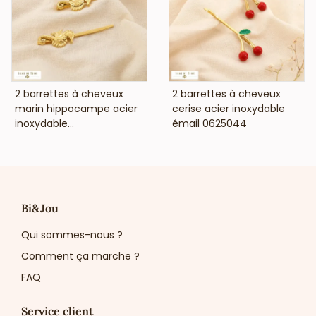
une clientèle en quête de fantaisie bien pensée et de
finitions soignées.
VOIR LE PRIX
VOIR LE PRIX
2 barrettes à cheveux
2 barrettes à cheveux
marin hippocampe acier
cerise acier inoxydable
inoxydable...
émail 0625044
Bi&Jou
Qui sommes-nous ?
Comment ça marche ?
FAQ
Service client