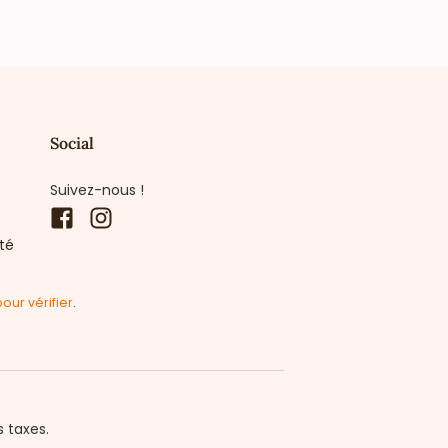
Social
Suivez-nous !
Facebook
Instagram
ité
pour vérifier
.
s taxes.