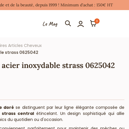
mode et de la beauté, depuis 1999 ! Minimum d'achat : 150€ HT
0
Le Mag
res Articles Cheveux
ble strass 0625042
r acier inoxydable strass 0625042
e doré
se distinguent par leur ligne élégante composée de
n
strass central
étincelant. Un design sophistiqué qui allie
chics du quotidien ou d'occasion.
s conviennent parfaitement pour maintenir des mèches ou