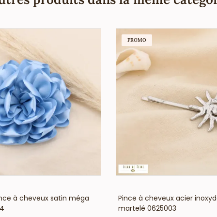
PROMO
VOIR LE PRIX
VOIR LE PRIX
ince à cheveux satin méga
Pince à cheveux acier inoxyda
04
martelé 0625003