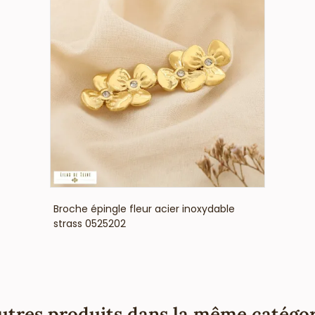
VOIR LE PRIX
Broche épingle fleur acier inoxydable
strass 0525202
utres produits dans la même catégor