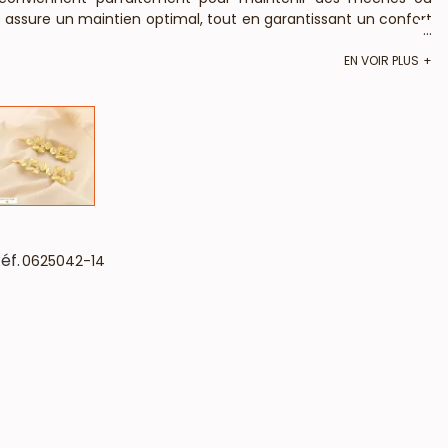
e assure un maintien optimal, tout en garantissant un confort
...
EN VOIR PLUS
n chignon bas, une demi-queue ou rehausser une chevelure
sent aux
revendeurs professionnels
du secteur
mode et
nstituts de beauté
,
concept-stores
et
salons de coiffure
s et polyvalents.
éf.
0625042-14
 professionnels
exigeants. Disponible chez le
meilleur
s
.