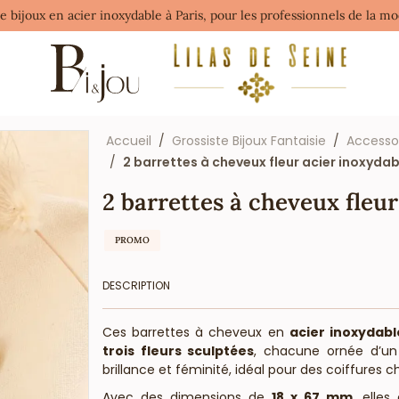
de bijoux en acier inoxydable à Paris, pour les professionnels de la 
Accueil
Grossiste Bijoux Fantaisie
Accessoi
2 barrettes à cheveux fleur acier inoxyda
2 barrettes à cheveux fleu
PROMO
DESCRIPTION
Ces barrettes à cheveux en
acier inoxydabl
trois fleurs sculptées
, chacune ornée d’u
brillance et féminité, idéal pour des coiffures 
Avec des dimensions de
18 x 67 mm
, elle