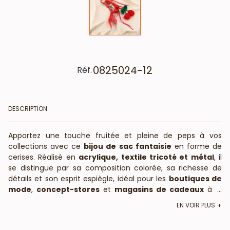
0825024-12
Réf.
DESCRIPTION
Apportez une touche fruitée et pleine de peps à vos
collections avec ce
bijou de sac fantaisie
en forme de
cerises. Réalisé en
acrylique, textile tricoté et métal
, il
se distingue par sa composition colorée, sa richesse de
détails et son esprit espiègle, idéal pour les
boutiques de
mode
,
concept-stores
et
magasins de cadeaux
à la
...
recherche d’accessoires originaux à fort potentiel
EN VOIR PLUS
décoratif.
Description