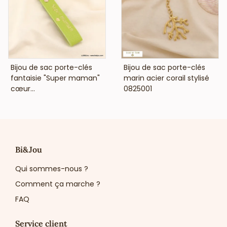
boutique. Fabriqué avec soin et proposé par le
meilleur
grossiste bijoux fantaisie à Paris
, il garantit un bon
positionnement prix pour des ventes d’impulsion efficaces
et renouvelables.
Commandez dès maintenant ce bijou de sac cerises
pour enrichir votre sélection d’accessoires avec une
VOIR LE PRIX
VOIR LE PRIX
Bijou de sac porte-clés
Bijou de sac porte-clés
pièce originale, tendance et irrésistiblement fruitée !
fantaisie "Super maman"
marin acier corail stylisé
cœur...
0825001
Bi&Jou
Qui sommes-nous ?
Comment ça marche ?
FAQ
Service client