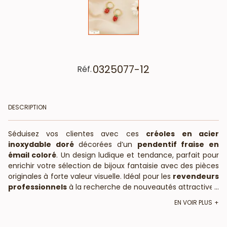
0325077-12
Réf.
DESCRIPTION
Séduisez vos clientes avec ces
créoles en acier
inoxydable doré
décorées d’un
pendentif fraise en
émail coloré
. Un design ludique et tendance, parfait pour
enrichir votre sélection de bijoux fantaisie avec des pièces
originales à forte valeur visuelle. Idéal pour les
revendeurs
professionnels
à la recherche de nouveautés attractives.
...
Avec leurs dimensions compactes de
13x22 mm
, ces
EN VOIR PLUS
boucles d’oreilles offrent une silhouette discrète tout en
apportant une touche de fantaisie fruitée. La finition dorée