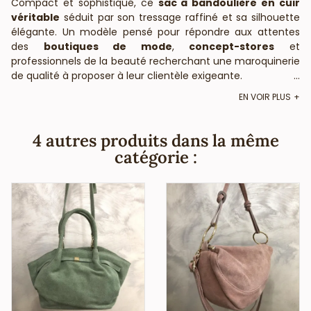
Compact et sophistiqué, ce
sac à bandoulière en cuir
véritable
séduit par son tressage raffiné et sa silhouette
élégante. Un modèle pensé pour répondre aux attentes
des
boutiques de mode
,
concept-stores
et
professionnels de la beauté recherchant une maroquinerie
de qualité à proposer à leur clientèle exigeante.
...
Avec ses dimensions pratiques (20 x 6 x 12 cm), il permet
EN VOIR PLUS
de transporter l’essentiel tout en apportant une touche de
style à n’importe quelle tenue. Sa bandoulière fine et
4 autres produits dans la même
amovible permet un porté épaule ou croisé, selon les
catégorie :
envies. Chaque détail, du cuir texturé aux finitions dorées,
reflète un savoir-faire haut de gamme.
Coloris disponibles
Noir – un intemporel chic
Beige – neutre et facile à associer
Nude – subtil et féminin
Vert olive – tendance et naturel
Vert d’eau – doux et rafraîchissant
Vert pomme – éclat moderne et vitaminé
Camel – chaleureux et authentique