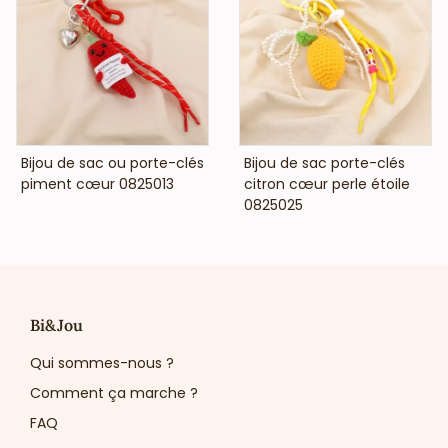
design recherché, nos bijoux de sacs sont pensés pour
dynamiser vos ventes et enrichir votre offre en boutique.
VOIR LE PRIX
VOIR LE PRIX
Bijou de sac ou porte-clés
Bijou de sac porte-clés
piment cœur 0825013
citron cœur perle étoile
0825025
Bi&Jou
Qui sommes-nous ?
Comment ça marche ?
FAQ