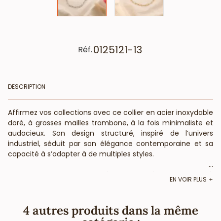
0125121-13
Réf.
DESCRIPTION
Affirmez vos collections avec ce collier en acier inoxydable
doré, à grosses mailles trombone, à la fois minimaliste et
audacieux. Son design structuré, inspiré de l’univers
industriel, séduit par son élégance contemporaine et sa
capacité à s’adapter à de multiples styles.
...
D’une longueur de 39 cm, réglable jusqu’à 44 cm grâce à
EN VOIR PLUS
une chaînette d’extension de 5 cm, ce modèle s’ajuste
confortablement à tous les cous. Le fermoir mousqueton
offre une fermeture sécurisée, idéale pour un usage
4 autres produits dans la même
quotidien.