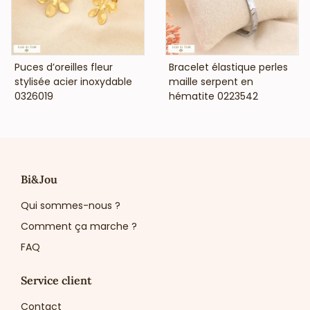
recherchant des bijoux en acier tendance, durables et à
forte valeur ajoutée.
📍 Exclusivité disponible chez votre meilleur grossiste bijoux
acier inoxydable à Paris, 117 rue du Temple.
VOIR LE PRIX
VOIR LE PRIX
Puces d’oreilles fleur
Bracelet élastique perles
stylisée acier inoxydable
maille serpent en
0326019
hématite 0223542
Bi&Jou
Qui sommes-nous ?
Comment ça marche ?
FAQ
Service client
Contact