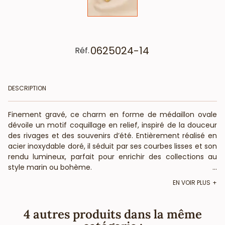
0625024-14
Réf.
DESCRIPTION
Finement gravé, ce charm en forme de médaillon ovale
dévoile un motif coquillage en relief, inspiré de la douceur
des rivages et des souvenirs d’été. Entièrement réalisé en
acier inoxydable doré, il séduit par ses courbes lisses et son
rendu lumineux, parfait pour enrichir des collections au
style marin ou bohème.
...
EN VOIR PLUS
Caractéristiques produit :
- Matière : acier inoxydable doré, hypoallergénique,
résistant à l’eau et durable
4 autres produits dans la même
- Gravure coquillage délicate sur médaillon lisse