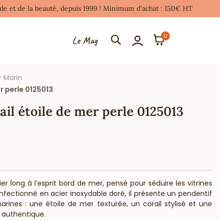
mode et de la beauté, depuis 1999 ! Minimum d'achat : 150€ HT
0
Le Mag
r Marin
er perle 0125013
rail étoile de mer perle 0125013
er long à l’esprit bord de mer, pensé pour séduire les vitrines
onfectionné en acier inoxydable doré, il présente un pendentif
rines : une étoile de mer texturée, un corail stylisé et une
 authentique.