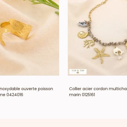
Catalogue réservé aux revendeurs professionn
rapide.
VOIR LE PRIX
VOIR LE PRIX
inoxydable ouverte poisson
Collier acier cordon multich
me 0424016
marin 0125161