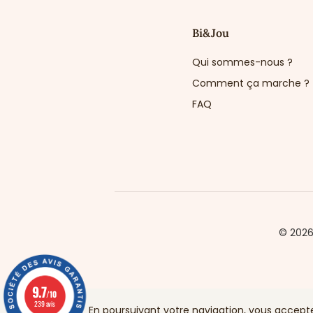
Bi&Jou
Qui sommes-nous ?
Comment ça marche ?
FAQ
© 202
9.7
/10
239 avis
En poursuivant votre navigation, vous acceptez 