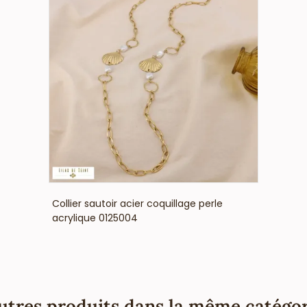
VOIR LE PRIX
Collier sautoir acier coquillage perle
acrylique 0125004
utres produits dans la même catégor