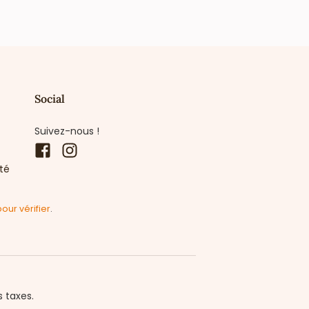
Social
Suivez-nous !
Facebook
Instagram
ité
pour vérifier
.
s taxes.