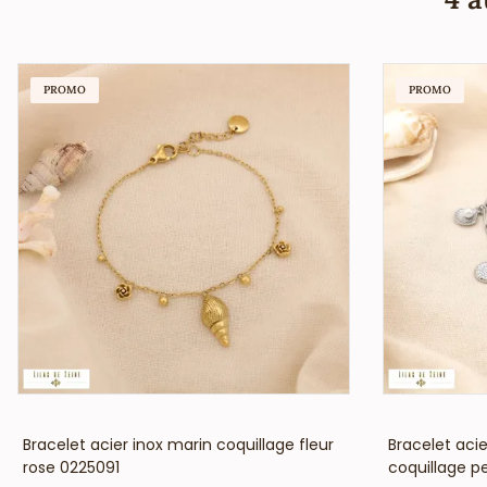
PROMO
PROMO
VOIR LE PRIX
Bracelet acier inox marin coquillage fleur
Bracelet aci
rose 0225091
coquillage p