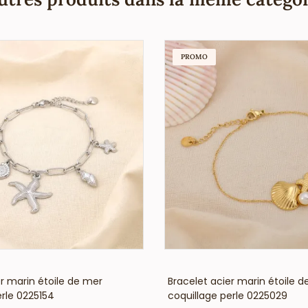
PROMO
VOIR LE PRIX
VOIR LE PRIX
er marin étoile de mer
Bracelet acier marin étoile 
erle 0225154
coquillage perle 0225029