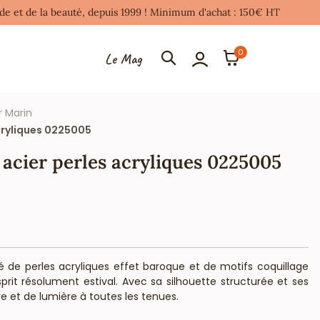
mode et de la beauté, depuis 1999 ! Minimum d'achat : 150€ HT
0
Le Mag
r Marin
cryliques 0225005
 acier perles acryliques 0225005
é de perles acryliques effet baroque et de motifs coquillage
prit résolument estival. Avec sa silhouette structurée et ses
e et de lumière à toutes les tenues.