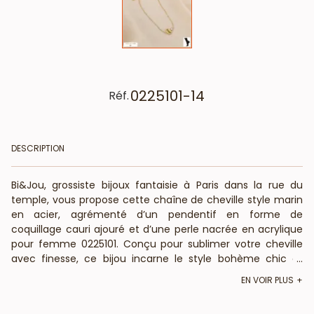
0225101-14
Réf.
DESCRIPTION
Bi&Jou, grossiste bijoux fantaisie à Paris dans la rue du
temple, vous propose cette chaîne de cheville style marin
en acier, agrémenté d’un pendentif en forme de
coquillage cauri ajouré et d’une perle nacrée en acrylique
pour femme 0225101. Conçu pour sublimer votre cheville
avec finesse, ce bijou incarne le style bohème chic et
...
s’adapte à toutes les occasions, des journées en bord de
EN VOIR PLUS
mer aux soirées habillées. Cette chevillière mesure 20.5cm
déployée et elle est réglable grâce à une chaînette