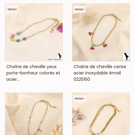
PROMO
PROMO
VOIR LE PRIX
VOIR LE PRIX
Chaîne de cheville yeux
Chaine de cheville cerise
porte-bonheur colorés et
acier inoxydable émail
acier...
0225160
PROMO