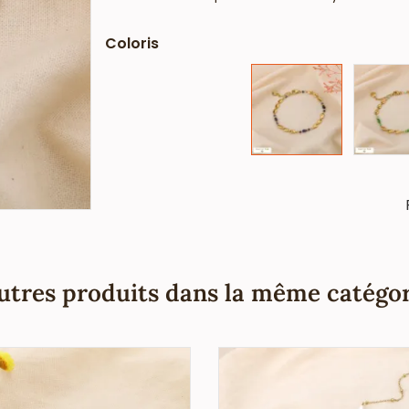
quotidienne.
- Détails raffinés : Association harmonieus
Coloris
sophistiquée et bohème.
- Ajustable et Confortable : La longueur dépl
d’extension de 3 cm environ pour un ajustement
- Polyvalence : Ce bracelet chic et tendance s
instituts de beauté, ongleries, magasins de ca
de mode.
- Votre grossiste à Paris depuis 1999 vous info
couleurs et tailles peuvent varier.
Commandez en gros chez le meilleur grossiste 
des pièces modernes et raffinées.
Ajoutez ce bracelet bohème chic à votre colle
utres produits dans la même catégor