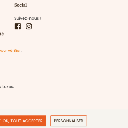
Social
Suivez-nous !
Facebook
Instagram
ité
pour vérifier
.
s taxes.

OK, TOUT ACCEPTER
PERSONNALISER