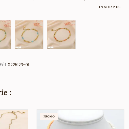
EN VOIR PLUS
e de perles turquoises et d’éléments dorés pour une allure
oyée est de 16 cm environ. Fermoir mousqueton avec chaînette
 optimal sur tous les poignets.
’intègre parfaitement aux sélections des salons de coiffure,
deaux, et autres enseignes spécialisées dans les accessoires
rme que ce bijou est composé de nacre naturelle : Les formes,
Réf.
0225123-01
de bijoux en acier inoxydable et proposez à votre clientèle
ction dès maintenant !
ie :
PROMO