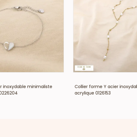
VOIR LE PRIX
VOIR LE PRIX
er inoxydable minimaliste
Collier forme Y acier inoxyda
0226204
acrylique 0126153