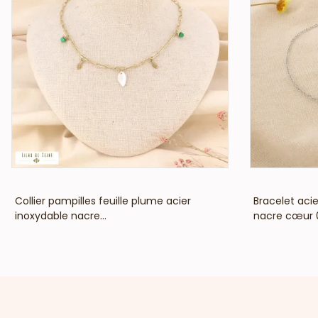
VOIR LE PRIX
Collier pampilles feuille plume acier
Bracelet aci
inoxydable nacre...
nacre cœur 