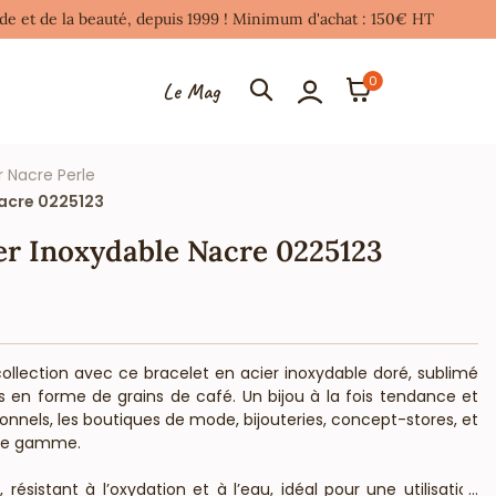
mode et de la beauté, depuis 1999 ! Minimum d'achat : 150€ HT
0
Le Mag
r Nacre Perle
Nacre 0225123
er Inoxydable Nacre 0225123
llection avec ce bracelet en acier inoxydable doré, sublimé
 en forme de grains de café. Un bijou à la fois tendance et
ionnels, les boutiques de mode, bijouteries, concept-stores, et
 de gamme.
 résistant à l’oxydation et à l’eau, idéal pour une utilisation
...