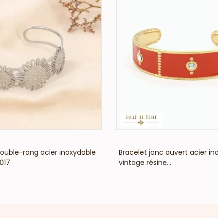
VOIR LE PRIX
VOIR LE PRIX
uble-rang acier inoxydable
Bracelet jonc ouvert acier in
017
vintage résine...