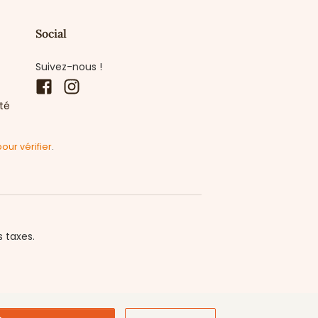
Social
Suivez-nous !
Facebook
Instagram
ité
pour vérifier
.
s taxes.