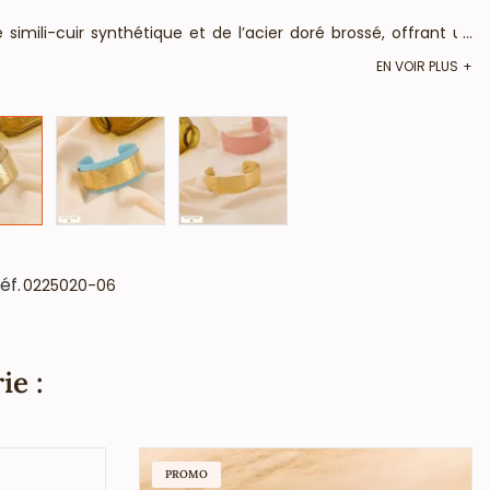
simili-cuir synthétique et de l’acier doré brossé, offrant un
...
EN VOIR PLUS
ccasions, du quotidien aux événements habillés.
Conception ouverte permettant un ajustement parfait pour
st de 30 mm, son diamètre est de 60mm environ.
une clientèle variée, des amateurs de tendances aux adeptes
en valeur votre vitrine ou votre catalogue en ligne.
valeur perçue, idéal pour augmenter les marges bénéficiaires.
ores ou bijouteries souhaitant enrichir leur gamme avec un
éf.
0225020-06
ntes le parfait équilibre entre style et qualité.
ie :
PROMO