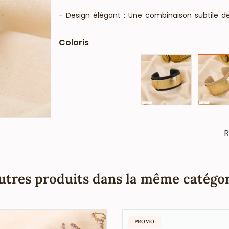
- Design élégant : Une combinaison subtile de 
style chic et contemporain.
- Polyvalence : S'adapte aisément à diverses o
Coloris
- Fermeture ajustable par simple pression: 
chaque poignet. La largeur de la manchette e
- Attrait universel : Un design qui plaît à 
d’accessoires classiques.
- Facilité de présentation : Parfait pour mettre 
- Rentabilité : Un bijou haut de gamme à forte 
Idéal pour les boutiques de mode, concept st
R
accessoire élégant et sophistiqué.
Commandez dès maintenant pour offrir à vos clie
utres produits dans la même catégor
PROMO