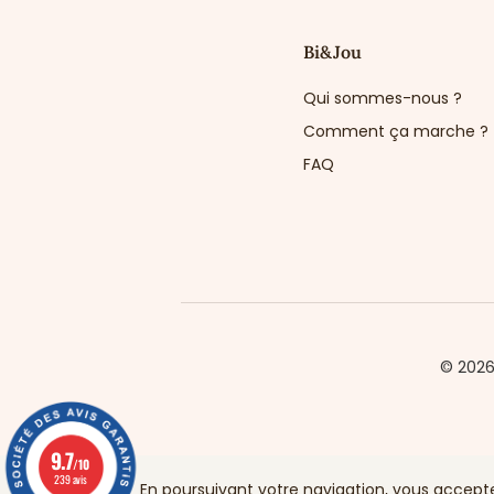
Bi&Jou
Qui sommes-nous ?
Comment ça marche ?
FAQ
© 202
9.7
/10
239 avis
En poursuivant votre navigation, vous acceptez 