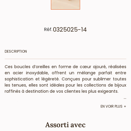
0325025-14
Réf.
DESCRIPTION
Ces boucles d’oreilles en forme de cœur ajouré, réalisées
en acier inoxydable, offrent un mélange parfait entre
sophistication et légèreté. Conçues pour sublimer toutes
les tenues, elles sont idéales pour les collections de bijoux
raffinés à destination de vos clientes les plus exigeants.
...
- Matériaux : Acier inoxydable de haute qualité, résistant à
EN VOIR PLUS
l’oxydation et hypoallergénique.
- Design : Forme de cœur ajouré avec des motifs délicats
évoquant la nature.
Assorti avec
- Dimensions 16x16mm environ : Taille idéale pour un port