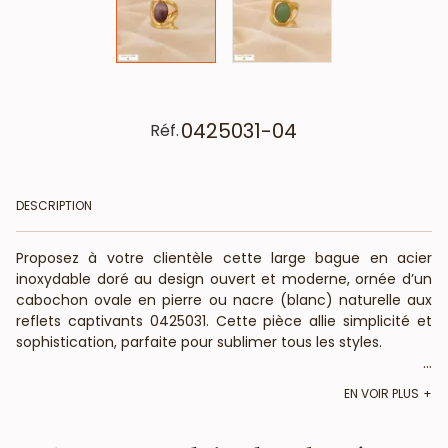
0425031-04
Réf.
DESCRIPTION
Proposez à votre clientèle cette large bague en acier
inoxydable doré au design ouvert et moderne, ornée d’un
cabochon ovale en pierre ou nacre (blanc) naturelle aux
reflets captivants 0425031. Cette pièce allie simplicité et
sophistication, parfaite pour sublimer tous les styles.
...
- Matériaux de qualité : Anneau en acier inoxydable doré,
EN VOIR PLUS
offrant une brillance durable et une finition lisse.
- Cabochon naturel : Une pierre ou nacre ovale, polie pour
révéler des nuances subtiles et élégantes, apportant une