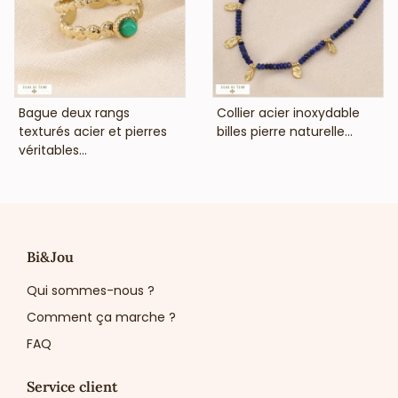
Cette bague en acier doré avec cabochon en pierre ou
nacre naturelle est une pièce incontournable qui séduira
une clientèle en quête de bijoux modernes et raffinés.
Ajoutez cette création unique à votre collection pour
enrichir votre offre avec une touche d’élégance
intemporelle.
VOIR LE PRIX
VOIR LE PRIX
Bague deux rangs
Collier acier inoxydable
texturés acier et pierres
billes pierre naturelle...
véritables...
Bi&Jou
Qui sommes-nous ?
Comment ça marche ?
FAQ
Service client