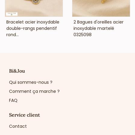
événement spécial.
Ces boucles d’oreilles clip en acier doré avec cabochon en
pierre ou nacre véritable sont un bijou incontournable pour
VOIR LE PRIX
VOIR LE PRIX
Bracelet acier inoxydable
2 Bagues d'oreilles acier
enrichir votre collection avec une pièce élégante et
double-rangs pendentif
inoxydable martelé
polyvalente. Proposez-les dès aujourd’hui pour séduire une
rond...
0325098
clientèle en quête de raffinement et d’authenticité.
Bi&Jou
Qui sommes-nous ?
Comment ça marche ?
FAQ
Service client
Contact