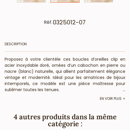
0325012-07
Réf.
DESCRIPTION
Proposez à votre clientèle ces boucles d’oreilles clip en
acier inoxydable doré, ornées d’un cabochon en pierre ou
nacre (blanc) naturelle, qui allient parfaitement élégance
vintage et modernité. Idéal pour les amatrices de bijoux
intemporels, ce modèle est une pièce maîtresse pour
sublimer toutes les tenues.
...
EN VOIR PLUS
- Matériaux de qualité supérieure : Acier inoxydable doré
pour un éclat durable, accompagné d’un cabochon en
pierre ou nacre naturelle, subtilement polie pour une
4 autres produits dans la même
finition lisse et raffinée.
catégorie :
- Design rétro élégant : Une monture ovale texturée qui