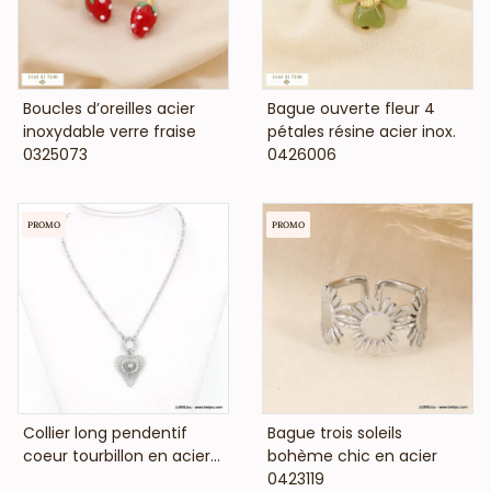
VOIR LE PRIX
VOIR LE PRIX
Boucles d’oreilles acier
Bague ouverte fleur 4
inoxydable verre fraise
pétales résine acier inox.
0325073
0426006
PROMO
PROMO
VOIR LE PRIX
VOIR LE PRIX
Collier long pendentif
Bague trois soleils
coeur tourbillon en acier...
bohème chic en acier
0423119