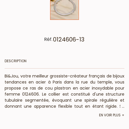
0124606-13
Réf.
DESCRIPTION
Bi&Jou, votre meilleur grossiste-créateur français de bijoux
tendances en acier à Paris dans la rue du temple, vous
propose ce ras de cou plastron en acier inoxydable pour
femme 0124606. Le collier est constitué d'une structure
tubulaire segmentée, évoquant une spirale régulière et
donnant une apparence flexible tout en étant rigide. Sa
...
finition polie et brillante reflète délicatement la lumière,
EN VOIR PLUS
accentuant son aspect luxueux. Ce collier fera la parure
idéale avec le bracelet 0224595 assorti pour composer un