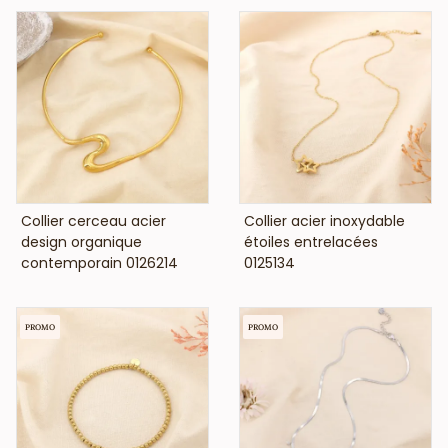
VOIR LE PRIX
VOIR LE PRIX
Collier cerceau acier
Collier acier inoxydable
design organique
étoiles entrelacées
contemporain 0126214
0125134
PROMO
PROMO