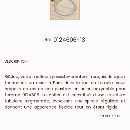
0124606-13
Réf.
DESCRIPTION
Bi&Jou, votre meilleur grossiste-créateur français de bijoux
tendances en acier à Paris dans la rue du temple, vous
propose ce ras de cou plastron en acier inoxydable pour
femme 0124606. Le collier est constitué d'une structure
tubulaire segmentée, évoquant une spirale régulière et
donnant une apparence flexible tout en étant rigide. Sa
...
finition polie et brillante reflète délicatement la lumière,
EN VOIR PLUS
accentuant son aspect luxueux. Ce collier fera la parure
idéale avec le bracelet 0224595 assorti pour composer un