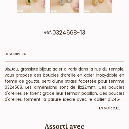
0324568-13
Réf.
DESCRIPTION
Bi&Jou, grossiste bijoux acier à Paris dans la rue du temple,
vous propose ces boucles d’oreille en acier inoxydable en
forme de goutte, serti d'une strass facettée pour femme
0324568. Les dimensions sont de 11x22mm. Ces boucles
d'oreilles se fixent grâce leur fermoir papillon. Ces boucles
d'oreilles forment la parure idéale avec le collier 0124549
...
assorti pour composer un coffret cadeau. BietJou Paris,
EN VOIR PLUS
votre fournisseur français pour les professionnels de la
mode et de la beauté, vous annonce que ce bijou acier ne
contient ni nickel, plomb ni cadmium et est anti-allergique
Assorti avec