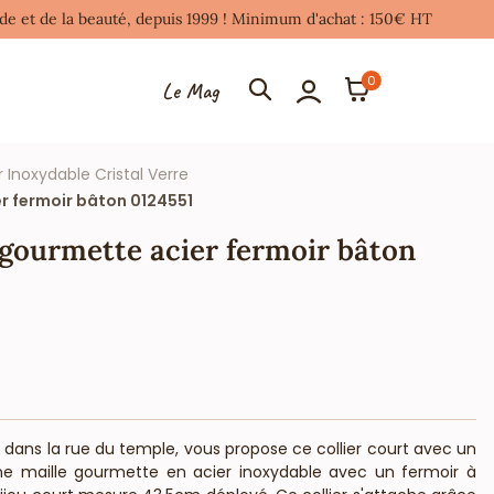
mode et de la beauté, depuis 1999 ! Minimum d'achat : 150€ HT
0
Le Mag
r Inoxydable Cristal Verre
er fermoir bâton 0124551
 gourmette acier fermoir bâton
is dans la rue du temple, vous propose ce collier court avec un
ne maille gourmette en acier inoxydable avec un fermoir à