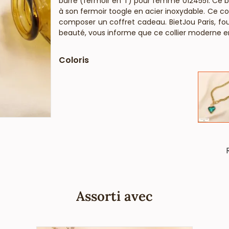
barre (fermoir en T) pour femme 0124551. Ce b
à son fermoir toogle en acier inoxydable. Ce col
composer un coffret cadeau. BietJou Paris, fou
beauté, vous informe que ce collier moderne en 
de chaînes, ne contient pas de nickel, plom
françaises et européennes).
Coloris
Assorti avec