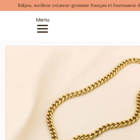
Bi&jou, meilleur créateur-grossiste français et fournisseur 
Menu