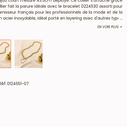
ijou court mesure 43.5cm déployé. Ce collier s'attache grâce
lier fait la parure idéale avec le bracelet 0224530 assorti pour
rnisseur français pour les professionnels de la mode et de la
acier inoxydable, idéal porté en layering avec d'autres types
...
b ni cadmium et est anti-allergique (conformément aux lois
EN VOIR PLUS
Réf.
0124551-07