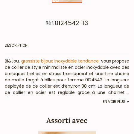
0124542-13
Réf.
DESCRIPTION
Bi&Jou,
grossiste bijoux inoxydable tendance
, vous propose
ce collier de style minimaliste en acier inoxydable avec des
breloques trèfles en strass transparent et une fine chaîne
de maille forçat à billes pour femme 0124542. La longueur
déployée de ce collier est d’environ 38 cm. La longueur de
ce collier en acier est réglable grâce à une chaînette
...
d'extension et son fermoir mousqueton. Ce collier forme la
EN VOIR PLUS
parure idéale avec le bracelet 0224526 assorti pour
composer un coffret cadeau. BietJou Paris, votre
fournisseur français pour les professionnels de la mode
Assorti avec
(bijouteries, boutiques de prêt-à-porter, concept-stores, )
et de la beauté (salons de coiffure, instituts de beauté,