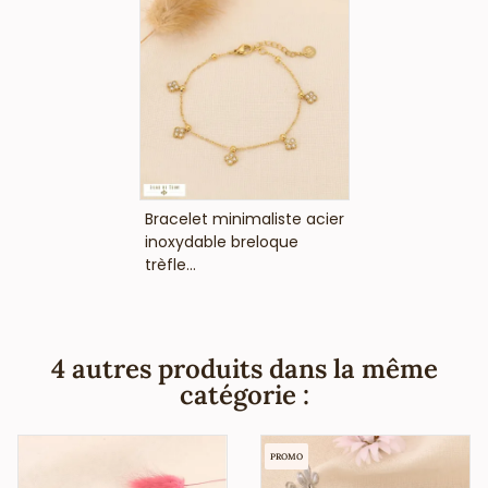
ongleries,...), vous informe que ce bijou fantaisie ne
contient pas de nickel, plomb ni cadmium et est anti-
allergique (conformément aux lois françaises et
européennes). Votre vendeur en gros vous indique que les
couleurs disponibles sont l’argenté et le doré.
VOIR LE PRIX
Bracelet minimaliste acier
inoxydable breloque
trèfle...
4 autres produits dans la même
catégorie :
PROMO