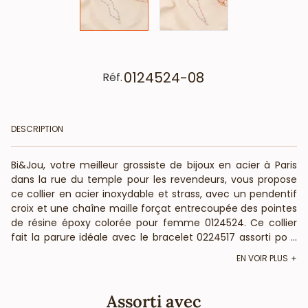
0124524-08
Réf.
DESCRIPTION
Bi&Jou, votre meilleur grossiste de bijoux en acier à Paris
dans la rue du temple pour les revendeurs, vous propose
ce collier en acier inoxydable et strass, avec un pendentif
croix et une chaîne maille forçat entrecoupée des pointes
de résine époxy colorée pour femme 0124524. Ce collier
fait la parure idéale avec le bracelet 0224517 assorti pour
...
composer un coffret cadeau. La longueur déployée de ce
EN VOIR PLUS
collier est d’environ 39 cm. La longueur de ce collier en
acier est réglable grâce à une chaînette d'extension et son
fermoir mousqueton. BietJou Paris, votre fournisseur
Assorti avec