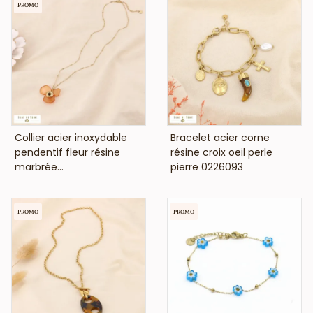
PROMO
VOIR LE PRIX
VOIR LE PRIX
Collier acier inoxydable
Bracelet acier corne
pendentif fleur résine
résine croix oeil perle
marbrée...
pierre 0226093
PROMO
PROMO