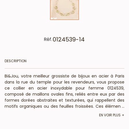
0124539-14
Réf.
DESCRIPTION
Bi&Jou, votre meilleur grossiste de bijoux en acier à Paris
dans la rue du temple pour les revendeurs, vous propose
ce collier en acier inoxydable pour femme 0124539,
composé de maillons ovales fins, reliés entre eux par des
formes dorées abstraites et texturées, qui rappellent des
motifs organiques ou des feuilles froissées. Ces éléments
...
décoratifs sont espacés de manière équilibrée le long du
EN VOIR PLUS
collier, créant un effet visuel harmonieux. La longueur
déployée de ce collier est d’environ 48cm. Elle est réglable