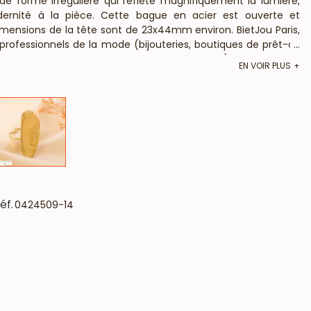
e forme irrégulière qui reflète magnifiquement la lumière,
ernité à la pièce. Cette bague en acier est ouverte et
imensions de la tête sont de 23x44mm environ. BietJou Paris,
 professionnels de la mode (bijouteries, boutiques de prêt-à-
...
s de coiffure, instituts de beauté, ongleries,...), vous informe
EN VOIR PLUS
, plomb ni cadmium et est anti-allergique (conformément aux
en gros vous indique que les couleurs disponibles sont le doré
éf.
0424509-14