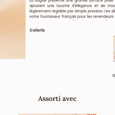
La bague présente une grande surface polie d
ajoutant une touche d'élégance et de mod
légèrement réglable par simple pression. Les d
votre fournisseur français pour les revendeurs
porter, concept-stores, ) et de la beauté (salon
que ce bijou acier ne contient pas de nickel
Coloris
lois françaises et européennes). Votre vendeur 
et l’argenté.
R
Assorti avec