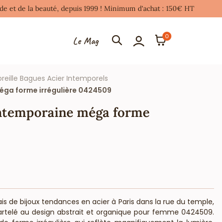
mode et de la beauté, depuis 1999 ! Minimum d'achat : 150€ HT
0
Le Mag
oreille Bagues Acier Intemporels
éga forme irrégulière 0424509
ontemporaine méga forme
ais de bijoux tendances en acier à Paris dans la rue du temple,
artelé au design abstrait et organique pour femme 0424509.