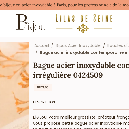
de bijoux en acier inoxydable à Paris, pour les professionnels de la 
Accueil
Bijoux Acier Inoxydable
Boucles d'
Bague acier inoxydable contemporaine m
Bague acier inoxydable c
irrégulière 0424509
PROMO
DESCRIPTION
Bi&Jou, votre meilleur grossiste-créateur franç
vous propose cette bague acier inoxydable m