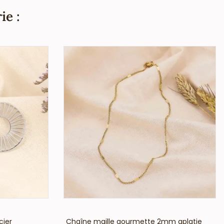
ie :
VOIR LE PRIX
cier
Chaîne maille gourmette 2mm aplatie