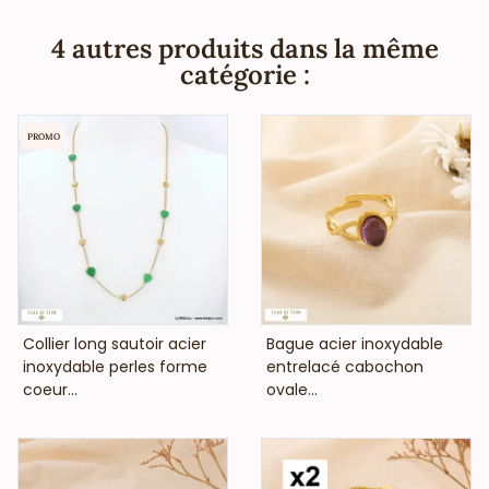
français pour les revendeurs professionnels de la mode et
de la beauté à Paris, vous informe que ce bijou fantaisie,
4 autres produits dans la même
ne contient pas de nickel, plomb ni cadmium et est anti-
catégorie :
allergique (conformément aux lois françaises et
européennes).
PROMO
VOIR LE PRIX
VOIR LE PRIX
Collier long sautoir acier
Bague acier inoxydable
inoxydable perles forme
entrelacé cabochon
coeur...
ovale...