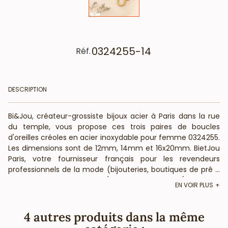
0324255-14
Réf.
DESCRIPTION
Bi&Jou, créateur-grossiste bijoux acier à Paris dans la rue
du temple, vous propose ces trois paires de boucles
d'oreilles créoles en acier inoxydable pour femme 0324255.
Les dimensions sont de 12mm, 14mm et 16x20mm. BietJou
Paris, votre fournisseur français pour les revendeurs
professionnels de la mode (bijouteries, boutiques de prêt-
...
à-porter, concept-stores, ) et de la beauté (salons de
EN VOIR PLUS
coiffure, instituts de beauté, ongleries,...), vous informe que
ce bijou acier ne contient pas de nickel, plomb ni cadmium
et est anti-allergique (conformément aux lois françaises
4 autres produits dans la même
et européennes).