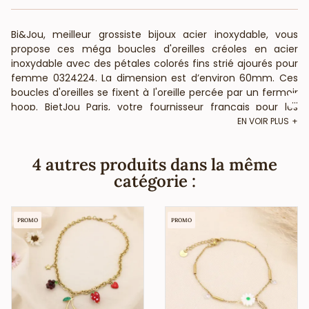
Bi&Jou, meilleur grossiste bijoux acier inoxydable, vous
propose ces méga boucles d'oreilles créoles en acier
inoxydable avec des pétales colorés fins strié ajourés pour
femme 0324224. La dimension est d’environ 60mm. Ces
boucles d'oreilles se fixent à l'oreille percée par un fermoir
...
hoop. BietJou Paris, votre fournisseur français pour les
revendeurs professionnels de la mode (bijouteries,
EN VOIR PLUS
boutiques de prêt-à-porter, concept-stores, ) et de la
beauté (salons de coiffure, instituts de beauté,
4 autres produits dans la même
ongleries,...), vous informe que ce bijou acier ne contient
catégorie :
pas de nickel, plomb ni cadmium et est anti-allergique
(conformément aux lois françaises et européennes).<
PROMO
PROMO