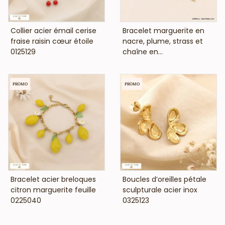
VOIR LE PRIX
VOIR LE PRIX
Collier acier émail cerise
Bracelet marguerite en
fraise raisin cœur étoile
nacre, plume, strass et
0125129
chaîne en...
PROMO
PROMO
VOIR LE PRIX
VOIR LE PRIX
Bracelet acier breloques
Boucles d’oreilles pétale
citron marguerite feuille
sculpturale acier inox
0225040
0325123