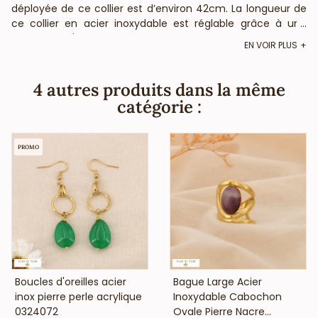
déployée de ce collier est d’environ 42cm. La longueur de
ce collier en acier inoxydable est réglable grâce à une
...
chaînette d'extension et son fermoir mousqueton. Votre
EN VOIR PLUS
grossiste vous informe que ce bijou fantaisie est composé
de pierre véritable : La forme, couleur et taille peuvent
varier. Les couleurs disponibles pour les gouttes et billes de
4 autres produits dans la même
pierre sont le vert, le blanc, le fuchsia et le multi. BietJou
catégorie :
Paris, fournisseur français pour les professionnels de la
mode et de la beauté, vous annonce que ce collier
fantaisie ne contient pas de nickel, plomb ni cadmium et
PROMO
est anti-allergique (conformément aux lois françaises et
européennes).
VOIR LE PRIX
VOIR LE PRIX
Boucles d'oreilles acier
Bague Large Acier
inox pierre perle acrylique
Inoxydable Cabochon
0324072
Ovale Pierre Nacre...