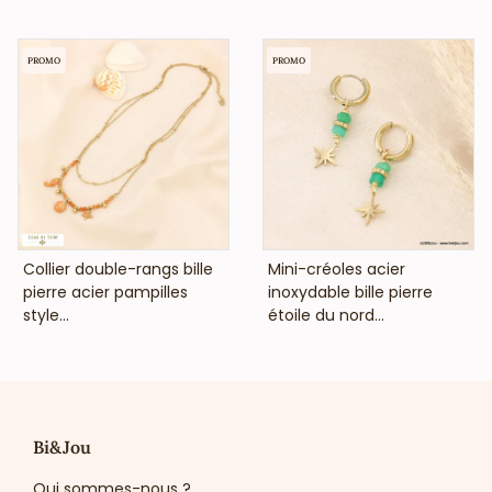
PROMO
PROMO
VOIR LE PRIX
VOIR LE PRIX
Collier double-rangs bille
Mini-créoles acier
pierre acier pampilles
inoxydable bille pierre
style...
étoile du nord...
Bi&Jou
Qui sommes-nous ?