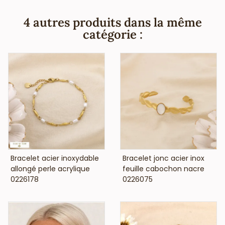
à-porter, concept-stores, ) et de la beauté (salons de
coiffure, instituts de beauté, ongleries,...), vous informe que
4 autres produits dans la même
ce bijou acier ne contient pas de nickel, plomb ni cadmium
catégorie :
et est anti-allergique (conformément aux lois françaises
et européennes).
VOIR LE PRIX
VOIR LE PRIX
Bracelet acier inoxydable
Bracelet jonc acier inox
allongé perle acrylique
feuille cabochon nacre
0226178
0226075