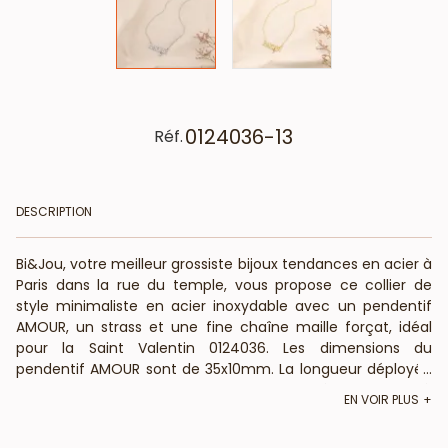
0124036-13
Réf.
DESCRIPTION
Bi&Jou, votre meilleur grossiste bijoux tendances en acier à
Paris dans la rue du temple, vous propose ce collier de
style minimaliste en acier inoxydable avec un pendentif
AMOUR, un strass et une fine chaîne maille forçat, idéal
pour la Saint Valentin 0124036. Les dimensions du
pendentif AMOUR sont de 35x10mm. La longueur déployée
...
de ce collier court est de 40cm et il est réglable grâce à
EN VOIR PLUS
une chaînette d'extension de 5cm et son fermoir
mousqueton. N'hésitez pas à composer un coffret avec le