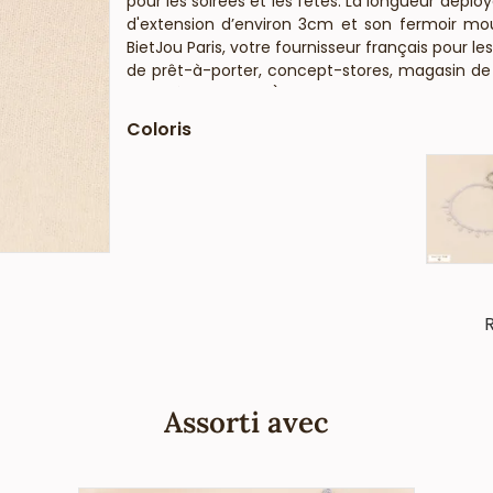
pour les soirées et les fêtes. La longueur déplo
d'extension d’environ 3cm et son fermoir mous
BietJou Paris, votre fournisseur français pour l
de prêt-à-porter, concept-stores, magasin de c
beauté, ongleries,...), vous informe que ce bij
anti-allergique (conformément aux lois frança
Coloris
R
Assorti avec