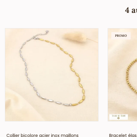
4 a
PROMO
VOIR LE PRIX
Collier bicolore acier inox maillons
Bracelet élast