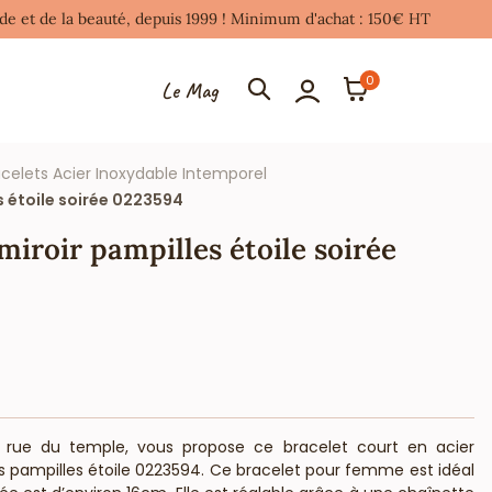
mode et de la beauté, depuis 1999 ! Minimum d'achat : 150€ HT
0
Le Mag
racelets Acier Inoxydable Intemporel
s étoile soirée 0223594
miroir pampilles étoile soirée
 la rue du temple, vous propose ce bracelet court en acier
s pampilles étoile 0223594. Ce bracelet pour femme est idéal