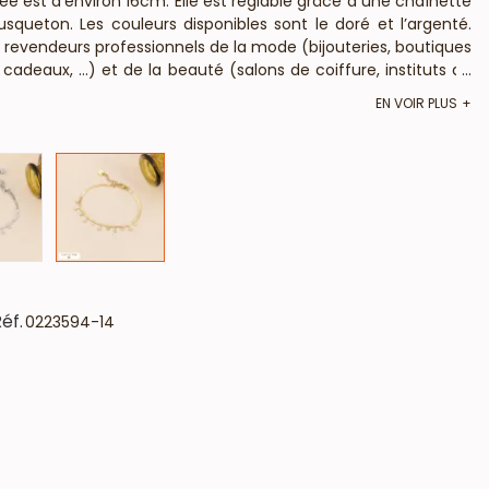
yée est d’environ 16cm. Elle est réglable grâce à une chaînette
queton. Les couleurs disponibles sont le doré et l’argenté.
es revendeurs professionnels de la mode (bijouteries, boutiques
adeaux, …) et de la beauté (salons de coiffure, instituts de
...
ou en acier ne contient pas de nickel, plomb ni cadmium et est
EN VOIR PLUS
ises et européennes).
éf.
0223594-14