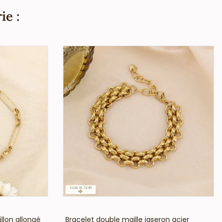
ie :
VOIR LE PRIX
llon allongé
Bracelet double maille jaseron acier