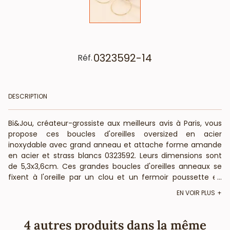
0323592-14
Réf.
DESCRIPTION
Bi&Jou, créateur-grossiste aux meilleurs avis à Paris, vous
propose ces boucles d'oreilles oversized en acier
inoxydable avec grand anneau et attache forme amande
en acier et strass blancs 0323592. Leurs dimensions sont
de 5,3x3,6cm. Ces grandes boucles d'oreilles anneaux se
fixent à l'oreille par un clou et un fermoir poussette en
...
acier inoxydable. Bi&Jou, fournisseur français pour les
EN VOIR PLUS
professionnels de la mode et de la beauté, vous informe
que ces boucles d'oreilles casual-chic, parfaites à porter
ou offrir pour les fêtes, en acier inoxydable ne contiennent
4 autres produits dans la même