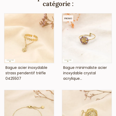
pas de nickel, plomb ni cadmium et sont anti-allergiques
catégorie :
(conformément aux lois françaises et européennes).
PROMO
VOIR LE PRIX
VOIR LE PRIX
Bague acier inoxydable
Bague minimaliste acier
strass pendentif trèfle
inoxydable crystal
0425507
acrylique...