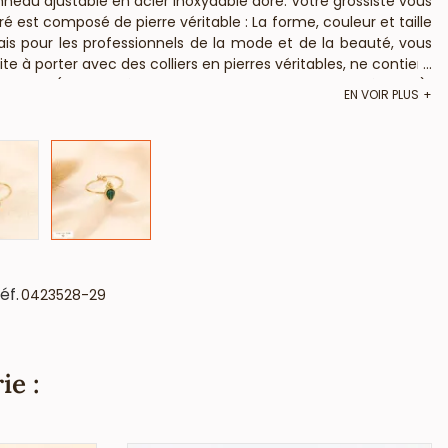
neau ajustable en acier inoxydable doré. Votre grossiste vous
est composé de pierre véritable : La forme, couleur et taille
çais pour les professionnels de la mode et de la beauté, vous
 à porter avec des colliers en pierres véritables, ne contient
...
llergique (conformément aux lois françaises et européennes).
EN VOIR PLUS
éf.
0423528-29
ie :