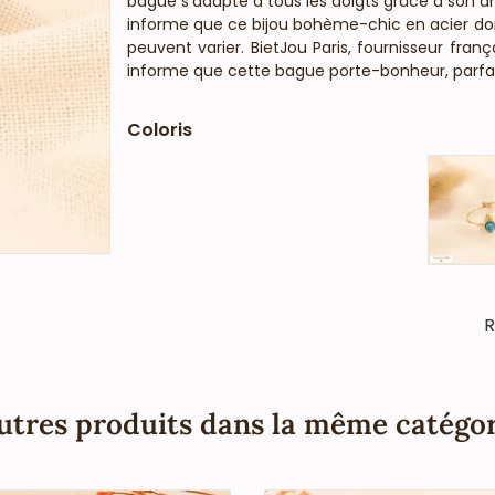
bague s'adapte à tous les doigts grâce à son an
informe que ce bijou bohème-chic en acier doré 
peuvent varier. BietJou Paris, fournisseur fran
informe que cette bague porte-bonheur, parfaite
pas de nickel, plomb ni cadmium et est anti-a
Coloris
R
utres produits dans la même catégor