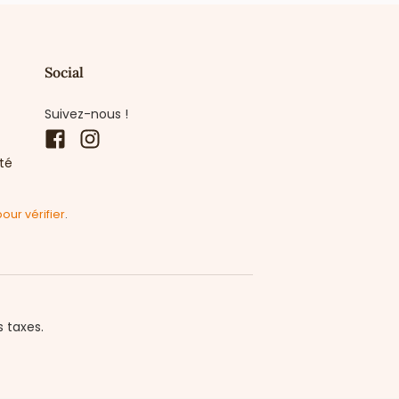
Social
Suivez-nous !
Facebook
Instagram
ité
pour vérifier
.
s taxes.